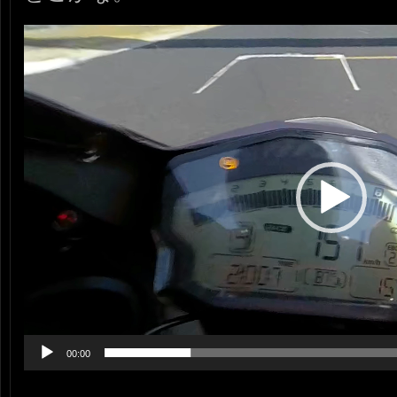
動
画
プ
レ
ー
ヤ
ー
00:00