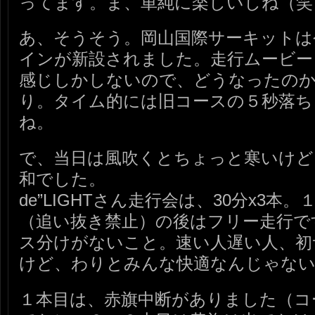
ってます。ま、単純に楽しいしね（笑
あ、そうそう。岡山国際サーキットは
インが新設されました。走行ムービー
感じしかしないので、どうなったの
り。タイム的には旧コースの５秒落ち
ね。
で、当日は風吹くとちょっと寒いけど
和でした。
de”LIGHTさん走行会は、30分x3
（追い抜き禁止）の後はフリー走行で
ス分けがないこと。速い人遅い人、初
けど、わりとみんな快適なんじゃな
１本目は、赤旗中断がありました（コ