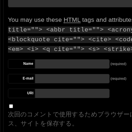
You may use these
HTML
tags and attribut
title=""> <abbr title=""> <acron
<blockquote cite=""> <cite> <cod
<em> <i> <q cite=""> <s> <strike
Name
(required)
E-mail
(required)
URI
次回のコメントで使用するためブラウザー
ス、サイトを保存する。