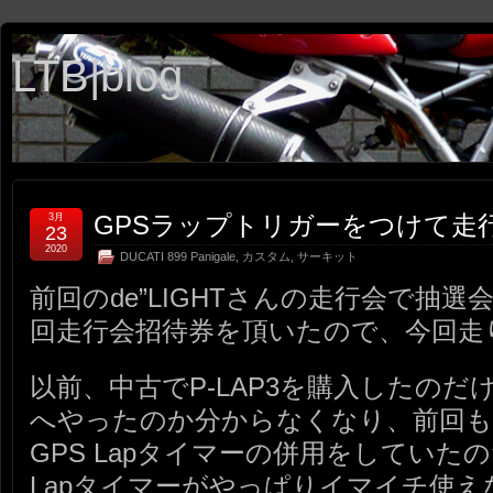
LTB|blog
GPSラップトリガーをつけて走
3月
23
2020
DUCATI 899 Panigale
,
カスタム
,
サーキット
前回のde”LIGHTさんの走行会で抽
回走行会招待券を頂いたので、今回走
以前、中古でP-LAP3を購入したの
へやったのか分からなくなり、前回もGPS
GPS Lapタイマーの併用をしていたのだけ
Lapタイマーがやっぱりイマイチ使