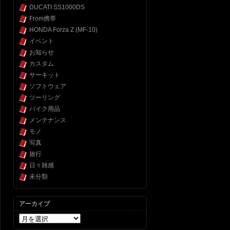
DUCATI SS1000DS
From携帯
HONDA Forza Z (MF-10)
イベント
お知らせ
カスタム
サーキット
ソフトウェア
ツーリング
バイク用品
メンテナンス
モノ
写真
旅行
日々雑感
未分類
アーカイブ
ア
ー