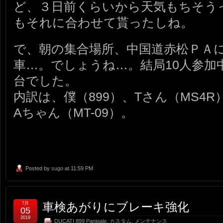
ど、３日前くらいから天気もちそう
もそれに合わせて貰ったしね。
で、朝の集合場所、中国道赤松ＰＡ
車…。でしょうね…。結局10人参加
台でした。
内訳は、僕（899）、Tさん（MS4R
Aちゃん（MT-09）。
Posted by
sugo
at 11:59 PM
車検あがりにブレーキ強化
7月
05
2019
DUCATI 899 Panigale
,
カスタム
,
メンテナンス