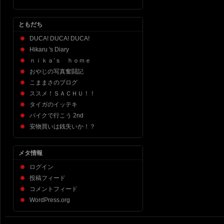
ともだち
DUCA! DUCA! DUCA!
Hikaru 's Diary
ｎｉｋａ’ｓ ｈｏｍｅ
おやじの写真奮闘記
こままさのブログ
ススメ！ＳＡＣＨＵ！！
タイガのイッテキ
バイクで行こう 2nd
安物買いは銭失いか！？
メタ情報
ログイン
投稿フィード
コメントフィード
WordPress.org