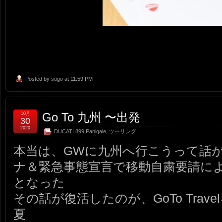
Posted by
sugo
at 11:59 PM
Go To 九州 〜出発
10月
30
2020
DUCATI 899 Panigale
,
ツーリング
本当は、GWに九州へ行こうって話
ナ＆緊急事態宣言で移動自粛要請に
となった
その話が復活したのが、GoTo Tra
夏