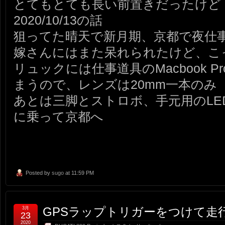
とてもとても長い前置きだったけど
2020/10/13の話
狙ってた晴天で新月期、京都で夜仕
嫁さんにはまた呆れられたけど、こ
リュックには仕事道具のMacbook P
まうので、レンズは20mm一本のみ
あとは三脚とストロボ、手元用のLE
に乗って京都へ
Posted by
sugo
at 11:59 PM
GPSラップトリガーをつけて走
3月
23
2020