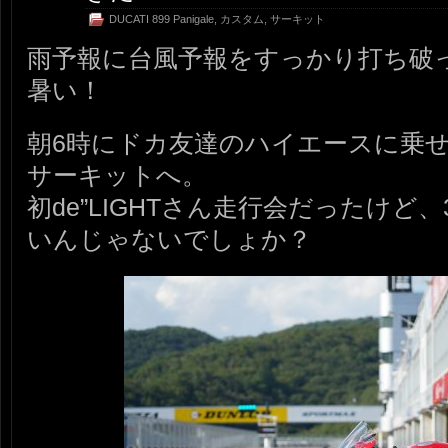
DUCATI 899 Panigale
,
カスタム
,
サーキット
雨予報に台風予報をすっかり打ち破
暑い！
朝6時にドカ友達のハイエースに乗
サーキットへ。
初de”LIGHTさん走行会だったけど、
いんじゃないでしょか？