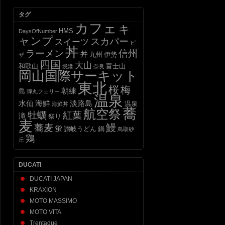
カ
タグ
イ
カフェ
ブ
キ
HMS
DaysOfNumber
ャンプ
スカパー
スイーツ
ピ
丼
信州
ラーメン
丼
九州
伊勢
ザ
四国
大山
和歌山
富士山
境港
奈良
岡山国際サーキット
東北
桜
梅
朝練
島
弾丸フェリー
温泉
水仙
海鮮
淡路島
温泉
海鮮丼
蕎
航空祭
牡蠣
紅葉
滝
祭り
麦
蕎麦
鰻
蛍
讃岐うどん
鍋
鳥取砂
鶏
丘
DUCATI
DUCATI JAPAN
KRAXION
MOTO MASSIMO
MOTO VITA
Trentadue