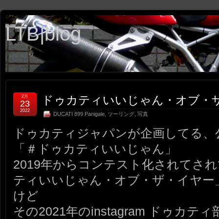
LTB|blog
ドゥカティいいじゃん・オブ・
2月
23
2022
DUCATI 899 Panigale
,
ツーリング
,
写真
ドゥカティジャパンが企画してる、
「＃ドゥカティいいじゃん」
2019年からコンテスト化されてさ
ティいいじゃん・オブ・ザ・イヤー
けど
その2021年のinstagram ドゥ