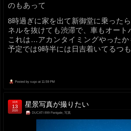
のもあって
8時過ぎに家を出て新御堂に乗った
ネルを抜けても渋滞で、車もオート
これは…アカンタイミングやったか
予定では9時半には日吉着いてるつも
Posted by
sugo
at 11:59 PM
星景写真が撮りたい
10月
13
2020
DUCATI 899 Panigale
,
写真