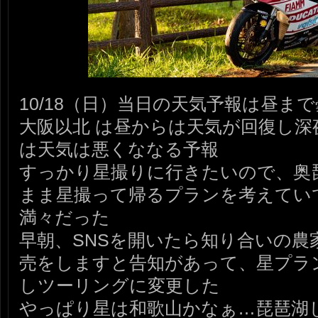
10/18（日）当日の天気予報は昼ま
大阪以北 は昼からは天気が回復し深
は天気は悪くななる予報
すっかり星撮りに行きたいので、奥
まま星撮って帰るプランを考えてい
満々だった
早朝、SNSを開いたら知り合いの農
売をしますと告知があって、星プラ
しツーリングに変更した
やっぱり星は和歌山かなぁ…琵琶湖