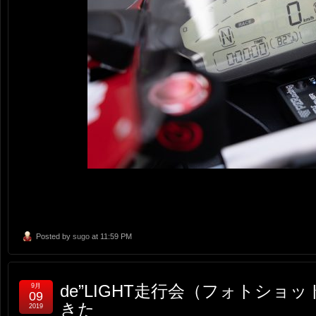
Posted by
sugo
at 11:59 PM
de”LIGHT走行会（フォトシ
9月
09
きた
2019