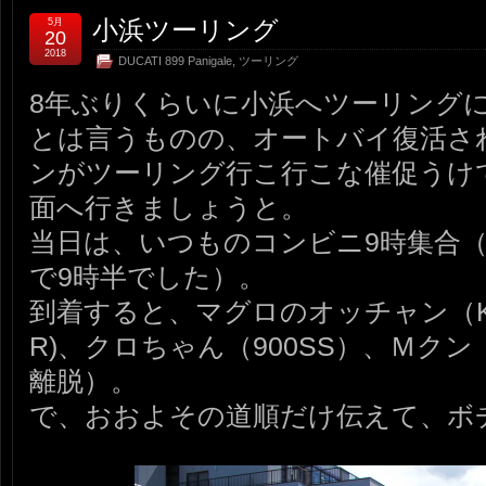
小浜ツーリング
5月
20
2018
DUCATI 899 Panigale
,
ツーリング
8年ぶりくらいに小浜へツーリング
とは言うものの、オートバイ復活さ
ンがツーリング行こ行こな催促うけ
面へ行きましょうと。
当日は、いつものコンビニ9時集合
で9時半でした）。
到着すると、マグロのオッチャン（KTM 12
R)、クロちゃん（900SS）、Ｍクン
離脱）。
で、おおよその道順だけ伝えて、ボ