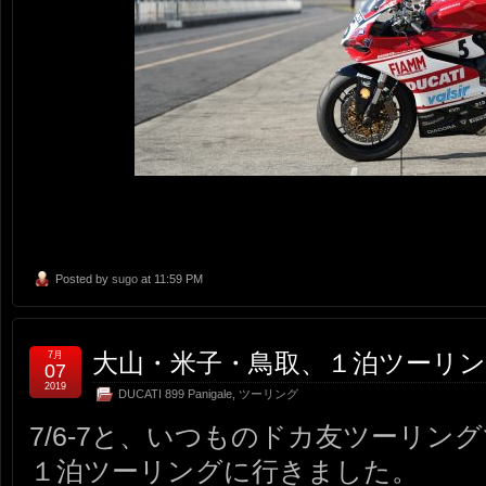
Posted by
sugo
at 11:59 PM
大山・米子・鳥取、１泊ツーリ
7月
07
2019
DUCATI 899 Panigale
,
ツーリング
7/6-7と、いつものドカ友ツーリン
１泊ツーリングに行きました。