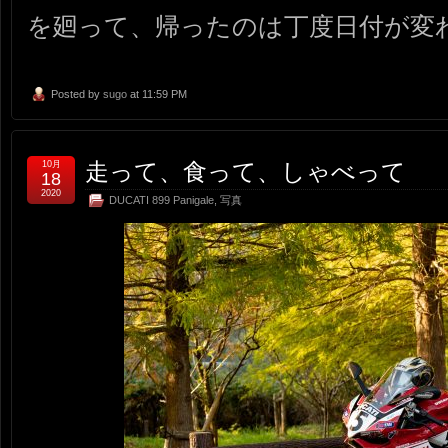
を廻って、帰ったのは丁度日付が変
Posted by
sugo
at 11:59 PM
走って、食って、しゃべって
10月
18
2020
DUCATI 899 Panigale
,
写真