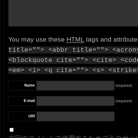
You may use these
HTML
tags and attribut
title=""> <abbr title=""> <acron
<blockquote cite=""> <cite> <cod
<em> <i> <q cite=""> <s> <strike
Name
(required)
E-mail
(required)
URI