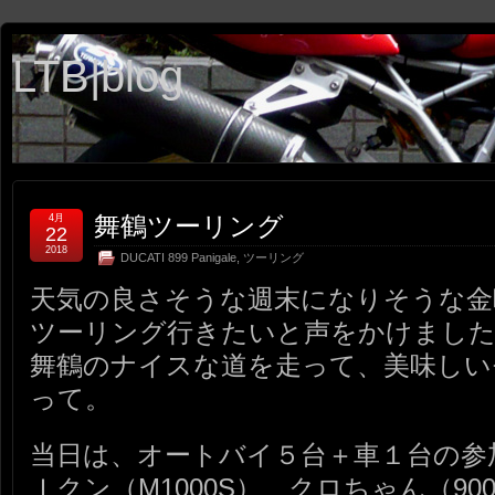
LTB|blog
舞鶴ツーリング
4月
22
2018
DUCATI 899 Panigale
,
ツーリング
天気の良さそうな週末になりそうな金
ツーリング行きたいと声をかけまし
舞鶴のナイスな道を走って、美味しい
って。
当日は、オートバイ５台＋車１台の参
Ｉクン（M1000S）、クロちゃん（90