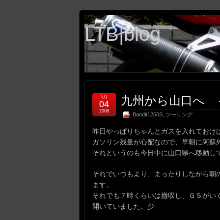
LTB|blog
九州から山口へ ～
5月
04
2008
Bandit1250S
,
ツーリング
昨日やっぱりちゃんとガスを入れておけ
ガソリン残量が心配なので、早朝に阿蘇
それというのも今日中に山口県へ移動し
それでいつもより、まったりしながら朝
ます。
それでも７時くらいは撤収し、ＧＳがい
開いていました。少