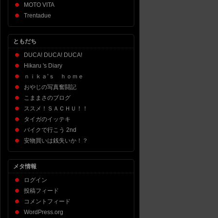
MOTO VITA
Trentadue
ともだち
DUCA! DUCA! DUCA!
Hikaru 's Diary
ｎｉｋａ’ｓ ｈｏｍｅ
おやじの写真奮闘記
こままさのブログ
ススメ！ＳＡＣＨＵ！！
タイガのイッテキ
バイクで行こう 2nd
安物買いは銭失いか！？
メタ情報
ログイン
投稿フィード
コメントフィード
WordPress.org