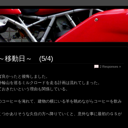
移動日～ (5/4)
2 Responses »
ば良かったと後悔しました。
外輪山を巡るミルクロードを走る計画は流れてしまった。
ておきたいという理由も関係している。
のコーヒーを淹れて、建物の横にいる羊を眺めながらコーヒーを飲み
くつかありそうな久住の方へ降りていくと、意外な事に最初のＧＳが