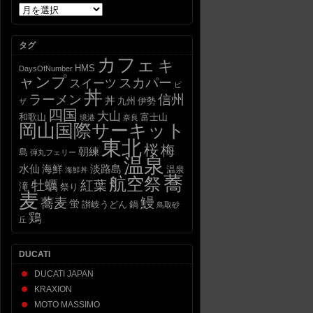
ア
ー
カ
タグ
イ
カフェ
ブ
キ
HMS
DaysOfNumber
ャンプ
スカパー
スイーツ
ピ
丼
信州
ラーメン
丼
九州
伊勢
ザ
四国
大山
和歌山
富士山
境港
奈良
岡山国際サーキット
東北
桜
梅
朝練
島
弾丸フェリー
温泉
水仙
海鮮
淡路島
温泉
海鮮丼
蕎
航空祭
牡蠣
紅葉
滝
祭り
麦
蕎麦
鰻
蛍
讃岐うどん
鍋
鳥取砂
鶏
丘
DUCATI
DUCATI JAPAN
KRAXION
MOTO MASSIMO