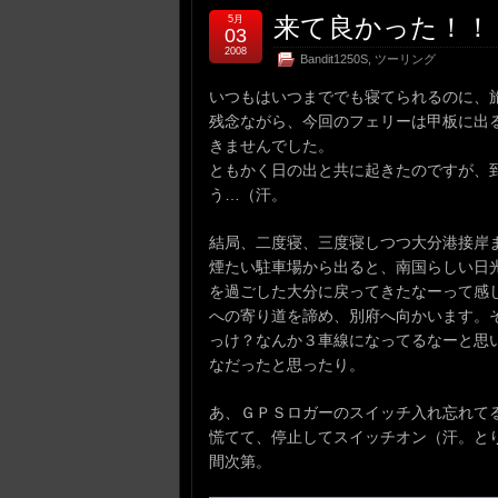
来て良かった！！ (5
5月
03
2008
Bandit1250S
,
ツーリング
いつもはいつまででも寝てられるのに、
残念ながら、今回のフェリーは甲板に出
きませんでした。
ともかく日の出と共に起きたのですが、到
う…（汗。
結局、二度寝、三度寝しつつ大分港接岸
煙たい駐車場から出ると、南国らしい日
を過ごした大分に戻ってきたなーって感
への寄り道を諦め、別府へ向かいます。
っけ？なんか３車線になってるなーと思
なだったと思ったり。
あ、ＧＰＳロガーのスイッチ入れ忘れて
慌てて、停止してスイッチオン（汗。と
間次第。