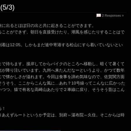
/3)
2 Responses »
旅に出るとほぼ日の出と共に起きることができます。
ることができず、朝日を直接受けたり、潮風を感じたりすることはで
着は12:05。しかもまだ途中寄港する松山にすら着いていないとい
まで待ちます。接岸してからバイクのところへ移動し、暗くて暑くて
光が降り注いでいます。九州へ来たんだなーというより、かつて数年
じで懐かしさが溢れます。今回は食事を諦め気味なので、佐賀関方面
そうそう、ここからこんな風に…あれ？10号線ってこんなに広かった
いつつ、猿で有名な高崎山あたりで２車線に戻り、そうそう昔はこん
る！
りあえずルートというか予定は、別府～湯布院～久住。そこからは時