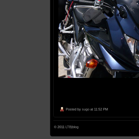
Posted by
sugo
at 11:52 PM
© 2011
LTB|blog