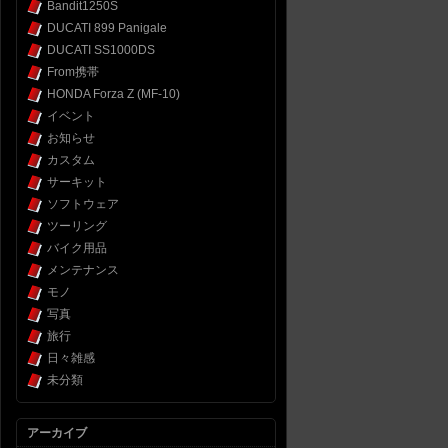
Bandit1250S
DUCATI 899 Panigale
DUCATI SS1000DS
From携帯
HONDA Forza Z (MF-10)
イベント
お知らせ
カスタム
サーキット
ソフトウェア
ツーリング
バイク用品
メンテナンス
モノ
写真
旅行
日々雑感
未分類
アーカイブ