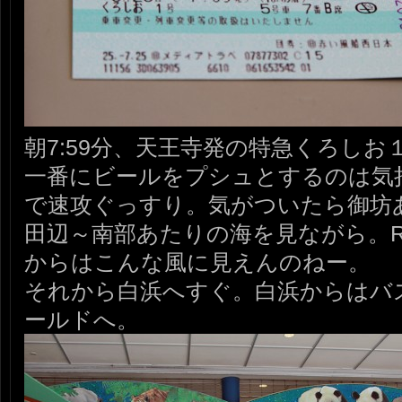
朝7:59分、天王寺発の特急くろし
一番にビールをプシュとするのは気
で速攻ぐっすり。気がついたら御坊
田辺～南部あたりの海を見ながら。R
からはこんな風に見えんのねー。
それから白浜へすぐ。白浜からはバ
ールドへ。