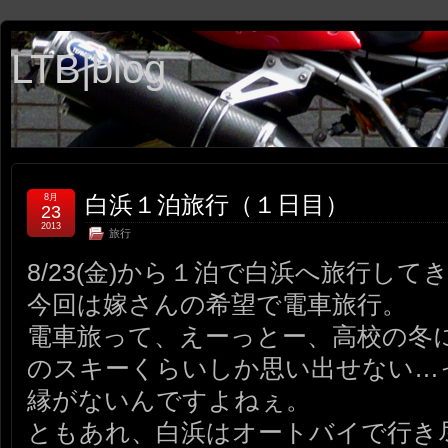
LTB|blog
白浜１泊旅行（１日目）
8月
23
2013
旅行
8/23(金)から１泊で白浜へ旅行して
今回は嫁さんの希望で電車旅行。
電車旅って、えーっとー、高校の冬
のスキーくらいしか思い出せない…
縁がないんですよねぇ。
ともあれ、白浜はオートバイで行き