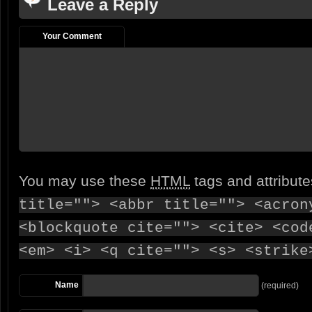
Leave a Reply
Your Comment
You may use these
HTML
tags and attribut
title=""> <abbr title=""> <acron
<blockquote cite=""> <cite> <cod
<em> <i> <q cite=""> <s> <strike
Name
(required)