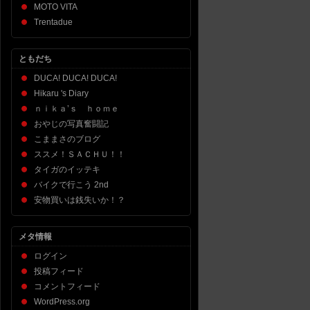
MOTO VITA
Trentadue
ともだち
DUCA! DUCA! DUCA!
Hikaru 's Diary
ｎｉｋａ’ｓ ｈｏｍｅ
おやじの写真奮闘記
こままさのブログ
ススメ！ＳＡＣＨＵ！！
タイガのイッテキ
バイクで行こう 2nd
安物買いは銭失いか！？
メタ情報
ログイン
投稿フィード
コメントフィード
WordPress.org