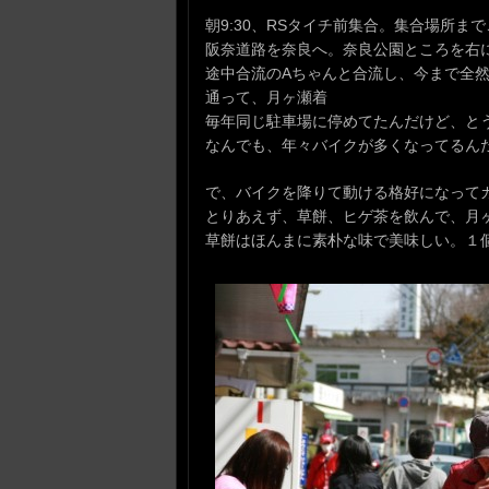
朝9:30、RSタイチ前集合。集合場所
阪奈道路を奈良へ。奈良公園ところを右
途中合流のAちゃんと合流し、今まで全
通って、月ヶ瀬着
毎年同じ駐車場に停めてたんだけど、と
なんでも、年々バイクが多くなってるん
で、バイクを降りて動ける格好になって
とりあえず、草餅、ヒゲ茶を飲んで、月
草餅はほんまに素朴な味で美味しい。１