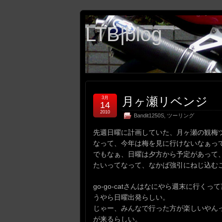
LTB|blog
月ヶ瀬リベンジ
3月
14
2010
Bandit1250S
,
ツーリング
先週日曜に計画していた、月ヶ瀬の観梅
なって、今年は梅を見に行けないなぁっ
でもなぁ、日曜は夕方から予定があって
たいってなって、なかば強引にねじ込む
go-go-catさんはなにやら週末に行
うやら日曜出発らしい。
じゃー、みんなで行った方が楽しいやん
が来るらしい。