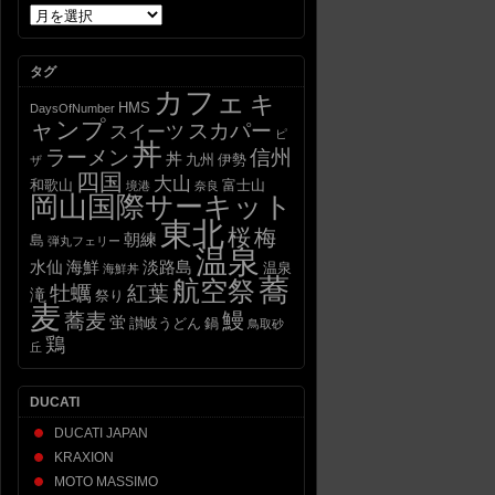
ア
ー
カ
タグ
イ
カフェ
ブ
キ
HMS
DaysOfNumber
ャンプ
スカパー
スイーツ
ピ
丼
信州
ラーメン
丼
九州
伊勢
ザ
四国
大山
和歌山
富士山
境港
奈良
岡山国際サーキット
東北
桜
梅
朝練
島
弾丸フェリー
温泉
水仙
海鮮
淡路島
温泉
海鮮丼
蕎
航空祭
牡蠣
紅葉
滝
祭り
麦
蕎麦
鰻
蛍
讃岐うどん
鍋
鳥取砂
鶏
丘
DUCATI
DUCATI JAPAN
KRAXION
MOTO MASSIMO