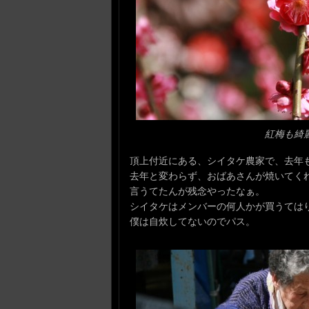
紅梅も綺
頂上付近にある、シイタケ農家で、去年
去年と変わらず、おばあさんが焼いてく
言うてたんが残念やったなぁ。
シイタケはメンバーの何人かが買うては
僕は自炊してないのでパス。