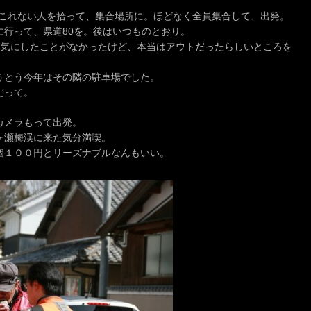
までこれない人を拾って、集合場所に。ほどなく全員集合して、出発。
に行って、県道80を。後はいつものとおり。
然気にしたことがなかったけど、本当はアウトだったらしいところを
うとう今年はその隣の駐車場でした。
だって。
カメラもって出発。
ヶ瀬梅渓に来た気分満喫。
個１００円とリーズナブルなんもいい。