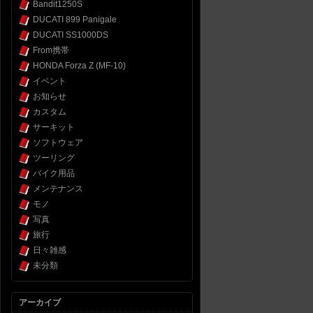
Bandit1250S
DUCATI 899 Panigale
DUCATI SS1000DS
From携帯
HONDA Forza Z (MF-10)
イベント
お知らせ
カスタム
サーキット
ソフトウェア
ツーリング
バイク用品
メンテナンス
モノ
写真
旅行
日々雑感
未分類
アーカイブ