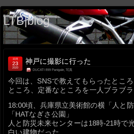
LTB|blog
神戸に撮影に行った
10月
23
2020
DUCATI 899 Panigale
,
写真
今回は、SNSで教えてもらったところ、go
ところ、定番なところを一人ブラブ
18:00頃、兵庫県立美術館の横「人と
「HATなぎさ公園」
人と防災未来センターは18時-21時
白い建物だった