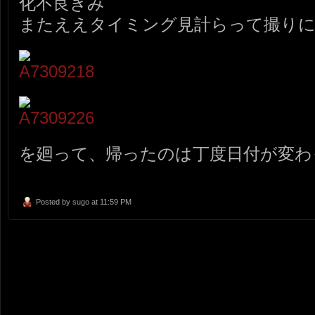
化不良ぎみ
またええタイミング見計らって撮り
を廻って、帰ったのは丁度日付が変わ
Posted by
sugo
at 11:59 PM