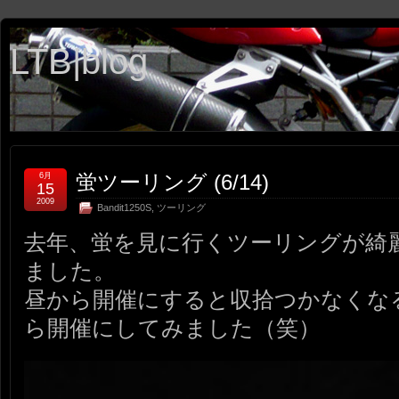
LTB|blog
蛍ツーリング (6/14)
6月
15
2009
Bandit1250S
,
ツーリング
去年、蛍を見に行くツーリングが綺
ました。
昼から開催にすると収拾つかなくな
ら開催にしてみました（笑）