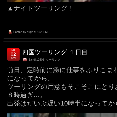
▲ナイトツーリング！
Posted by
sugo
at 4:54 PM
四国ツーリング １日目
5月
02
2009
Bandit1250S
,
ツーリング
前日、定時前に急に仕事をふりこまれ
になってから。
ツーリングの用意もそこそこにとり
８時過ぎ…。
出発はだいぶ遅い10時半になってか