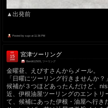
▲出発前
Posted by
sugo
at 11:36 PM
宮津ツーリング
6月
15
2008
Bandit1250S
,
ツーリング
金曜昼、えびすさんからメール。
「日曜にツーリング行きませんか？
候補が３つほどあったんだけど、nis
近、伊根油屋ツーリングのエントリ
て、候補にあった伊根・油屋へ行き